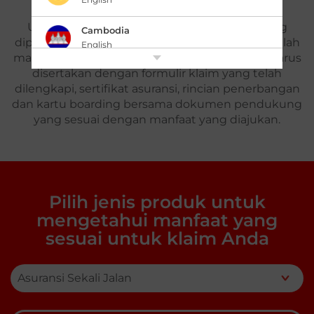
Untuk mengetahui dokumen-dokumen yang
Cambodia
diperlukan untuk mengajukan klaim Anda, pilihlah
English
manfaat yang sesuai. Setiap pengajuan klaim harus
disertakan dengan formulir klaim yang telah
中国 China
|
dilengkapi, sertifikat asuransi, rincian penerbangan
简体中文
English
dan kartu boarding bersama dokumen pendukung
yang sesuai dengan manfaat yang diajukan.
香港,中国 Hong Kong,China
|
繁體中文
English
India
English
Pilih jenis produk untuk
Indonesia
mengetahui manfaat yang
|
Bahasa Indonesia
English
sesuai untuk klaim Anda
Japan
|
日本語
English
Kazakhstan
English