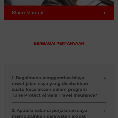
+
Klaim Manual
3
Ajukan secara online
Klik tombol pengunduh untuk
1
BERBAGAI PERTANYAAN
mengunduh formulir
AJUKAN KLAIM
pengajuan klaim
Isi formulir dan pastikan Anda
2
melampirkan dokumen
pendukung yang kami minta
1. Bagaimana penggantian biaya
+
rawat jalan saya yang disebabkan
Kirimkan formulir yang sudah
3
suatu kecelakaan dalam program
lengkap dan seluruh dokumen
pendukung (harus yang asli
Tune Protect AirAsia Travel Insurance?
kecuali ada catatan khusus)
ke:
Anda akan diberi penggantian untuk biaya medis
akibat kejadian yang diatur dalam polis anda.
2. Apabila selama perjalanan saya
+
membutuhkan perawatan akibat