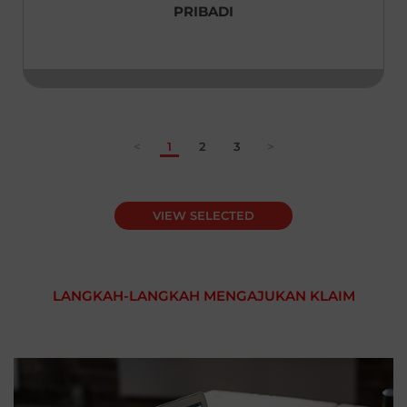
PRIBADI
United Kingdom
English
Uzbekistan
English
<
1
2
3
>
Taiwan,China
English
Thailand
VIEW SELECTED
|
ภาษาไทย
English
Turkey
English
LANGKAH-LANGKAH MENGAJUKAN KLAIM
Vietnam
|
Tiếng Việt
English