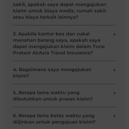
sakit, apakah saya dapat mengajukan
PT Asuransi Dayin Mitra Tbk
klaim untuk biaya medis, rumah sakit
Wisma Hayam Wuruk 7th Floor,
Jl. Hayam Wuruk No. 8,
atau biaya terkait lainnya?
Jakarta 10120
Tidak,
Tune Protect AirAsia Travel Insurance
hanya menjamin biaya medis yang timbul akibat
3. Apabila kantor bea dan cukai
+
kecelakaan.
Unduh PDF
menahan barang saya, apakah saya
dapat mengajukan klaim dalam Tune
Protect AirAsia Travel Insurance?
Tidak, semua barang yang ditahan bea dan cukai
dikecualikan.
4. Bagaimana saya mengajukan
+
klaim?
Tune Protect AirAsia Travel Insurance
anda
dijamin oleh
PT Asuransi Dayin Mitra Tbk
. Mohon
5. Berapa lama waktu yang
+
lengkapi formulir klaim
disini
, kemudian difax
dibutuhkan untuk proses klaim?
atau dikirim beserta dokumen pendukung klaim
lainnya ke nomor dan alamat yang tertera dalam
Klaim akan diproses dalam 7 (tujuh) hari setelah
formulir klaim.
semua dokumen yang diperlukan dilengkapi.
6. Berapa lama batas waktu yang
+
diijinkan untuk pengajuan klaim?