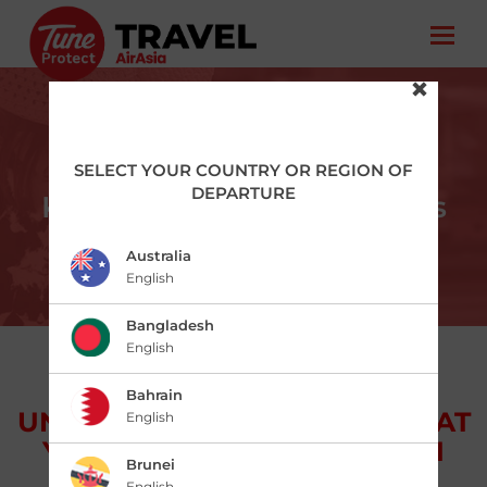
Asuransi Perjalanan
SELECT YOUR COUNTRY OR REGION OF
DEPARTURE
Komprehensif – Paket Plus
Australia
English
Bangladesh
English
PILIH TANGGAL DAN POLIS
Bahrain
UNTUK MENGETAHUI MANFAAT
English
YANG SESUAI UNTUK KLAIM
Brunei
ANDA.
English