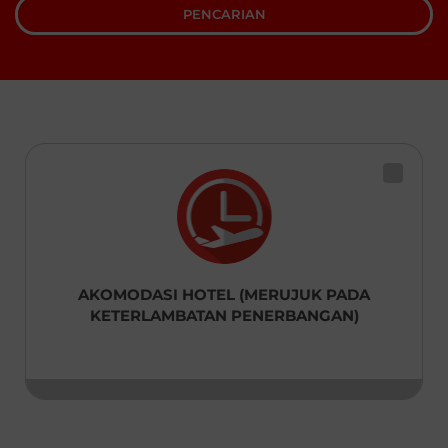
PENCARIAN
Kenya
English
Laos
English
澳門,中国 Macau,China
|
繁體中文
English
Malaysia
English
AKOMODASI HOTEL (MERUJUK PADA
Maldives
KETERLAMBATAN PENERBANGAN)
English
Myanmar
English
Nepal
English