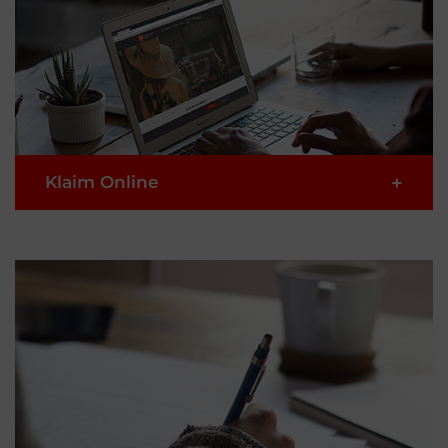
+
Klaim Online
Jika anda lebih memilih untuk melakukan secara
digital, pilihlah untuk mengajukan klaim anda
secara online dengan 3 langkah mudah berikut.
1
Masukkan rincian
2
Pindai dan unggah dokumen