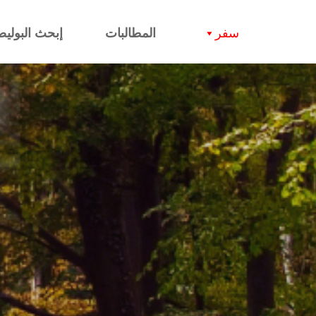
سفر
المطالبات
إبحث البوليص