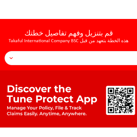
قم بتنزيل وفهم تفاصيل خطتك
هذه الخطة بتعهد من قبل Takaful International Company BSC