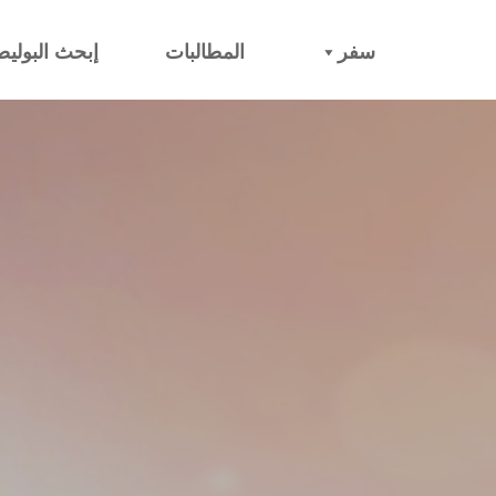
سفر
المطالبات
إبحث البوليص