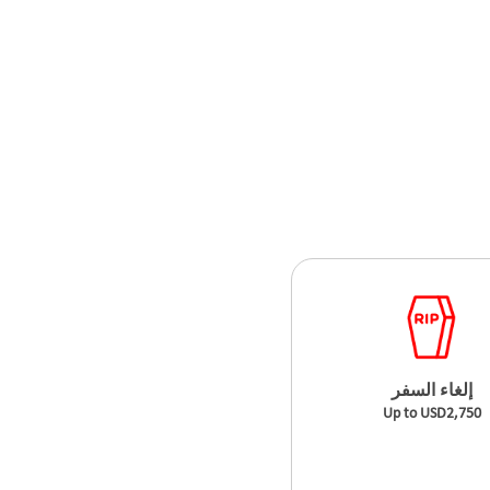
إلغاء السفر
Up to USD2,750